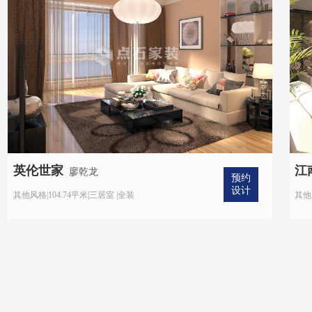
英伦世家
江
廖乾龙
预约
设计
其他风格|104.74平米|三居室 |全装
其他