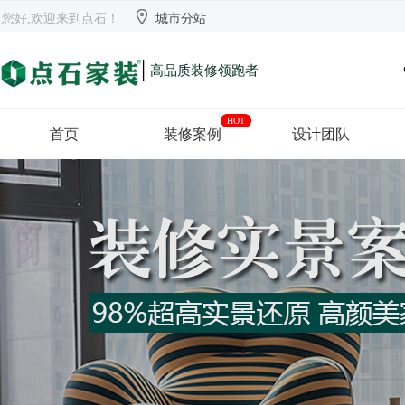


欢迎来到点石
长沙
【切换】
您好,欢迎来到点石！
城市分站
|
高品质装修领跑者
HOT
首页
装修案例
设计团队