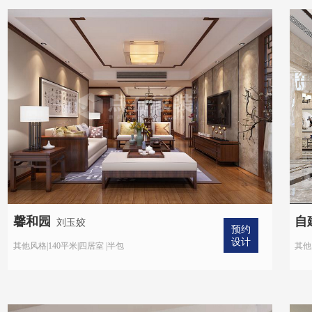
馨和园
自
刘玉姣
预约
设计
其他风格|140平米|四居室 |半包
其他