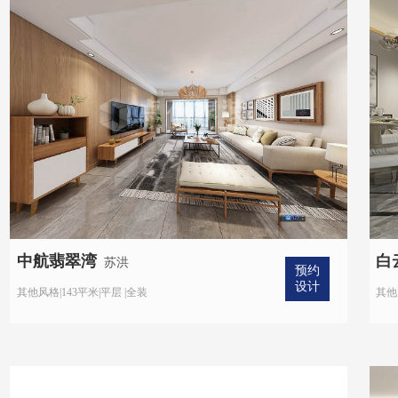
中航翡翠湾
白
苏洪
预约
设计
其他风格|143平米|平层 |全装
其他