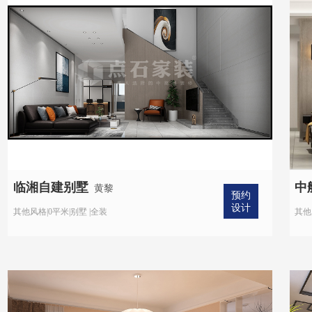
临湘自建别墅
中
黄黎
预约
设计
其他风格|0平米|别墅 |全装
其他