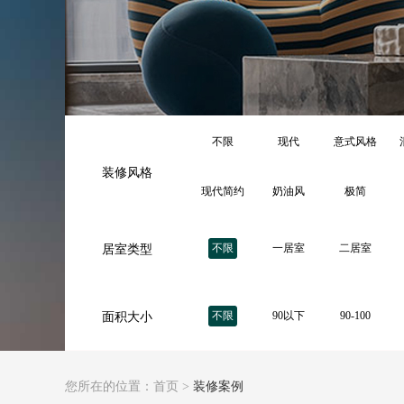
不限
现代
意式风格
装修风格
现代简约
奶油风
极简
不限
一居室
二居室
居室类型
不限
90以下
90-100
面积大小
您所在的位置：
首页
>
装修案例