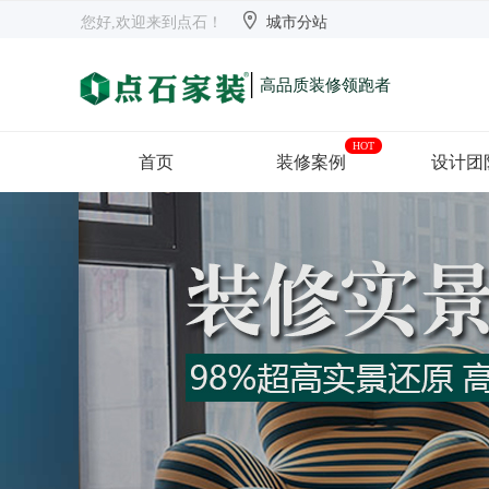


欢迎来到点石
长沙
【切换】
您好,欢迎来到点石！
城市分站
|
高品质装修领跑者
HOT
首页
装修案例
设计团