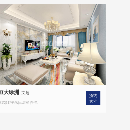
恒大绿洲
文超
预约
设计
欧式|117平米|三居室 |半包