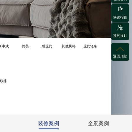

快速报价

预约设计
新中式
简美
后现代
其他风格
现代轻奢

返回顶部
联排
装修案例
全景案例