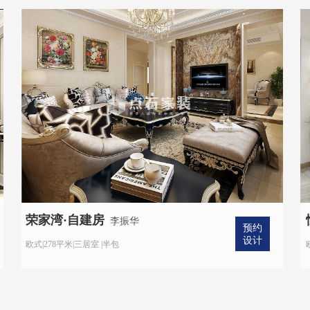
荣家湾·自建房
李振华
预约
设计
欧式|278平米|三居室 |半包