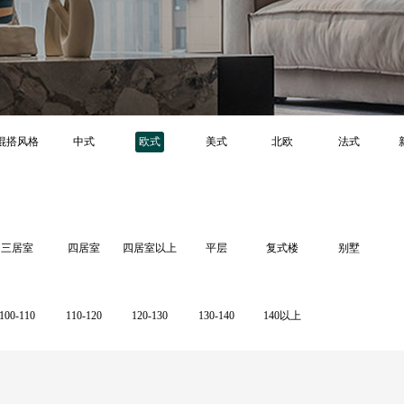
混搭风格
中式
欧式
美式
北欧
法式
三居室
四居室
四居室以上
平层
复式楼
别墅
100-110
110-120
120-130
130-140
140以上