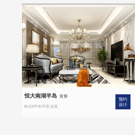
恒大南湖半岛
黄黎
预约
设计
欧式|0平米|平层 |全装