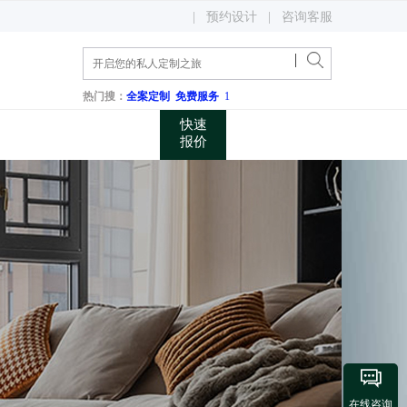
400 048 0731
|
预约设计
|
咨询客服
关注微信公众账号
咨询电话
热门搜：
全案定制
免费服务
1
快速
报价

在线咨询