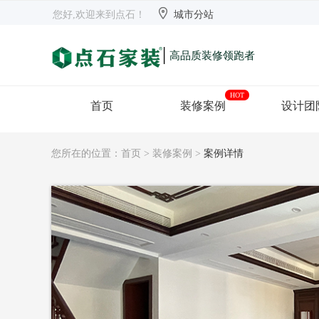


欢迎来到点石
长沙
【切换】
您好,欢迎来到点石！
城市分站
|
高品质装修领跑者
HOT
首页
装修案例
设计团
您所在的位置：
首页
>
装修案例
>
案例详情