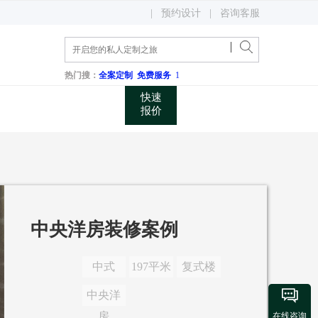
400 048 0731
|
预约设计
|
咨询客服
关注微信公众账号
咨询电话
热门搜：
全案定制
免费服务
1
快速
报价
中央洋房装修案例
中式
197平米
复式楼

中央洋
房
在线咨询