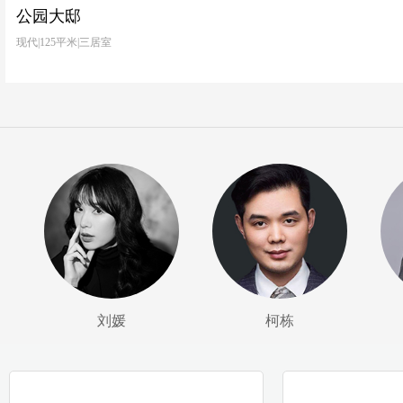
公园大邸
现代|125平米|三居室
刘媛
柯栋