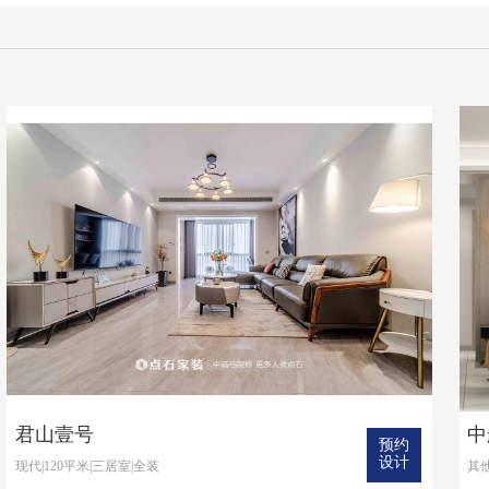
君山壹号
中
预约
设计
现代|120平米|三居室|全装
其他