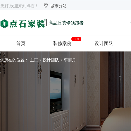


欢迎来到点石
长沙
【切换】
您好,欢迎来到点石！
城市分站
|
高品质装修领跑者
HOT
首页
装修案例
设计团队
您所在的位置：
主页
>
设计团队
> 李丽丹