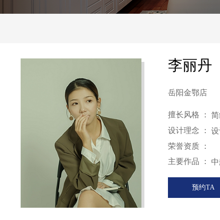
李丽丹
岳阳金鄂店
擅长风格 ：
简
设计理念 ：
设
荣誉资质 ：
主要作品 ：
中
预约TA